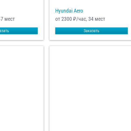
Hyundai Aero
47 мест
от 2300
₽/час, 34 мест
азать
Заказать