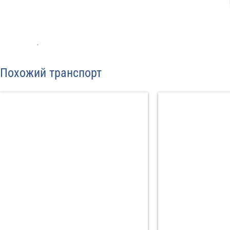
С
Политикой конфид
Похожий транспорт
согласие на обраб
Отп