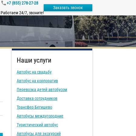
+7 (855) 278-27-28
Заказать звонок
Работаем 24/7, звоните!
Наши услуги
Автобус на свадьбу
Автобус на корпоратив
Перевозка детей автобусом
Доставка сотрудников
Трансфер Бегишево
Автобусы междугородние
Туристический автобус
Автобусы для экскурсий