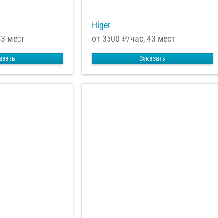
Higer
43 мест
от 3500
₽/час, 43 мест
азать
Заказать