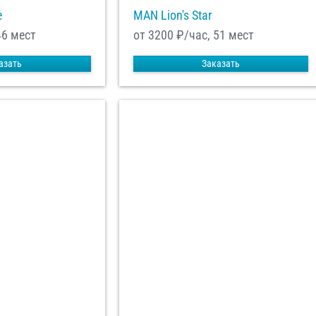
e
MAN Lion's Star
46 мест
от 3200
₽/час, 51 мест
азать
Заказать