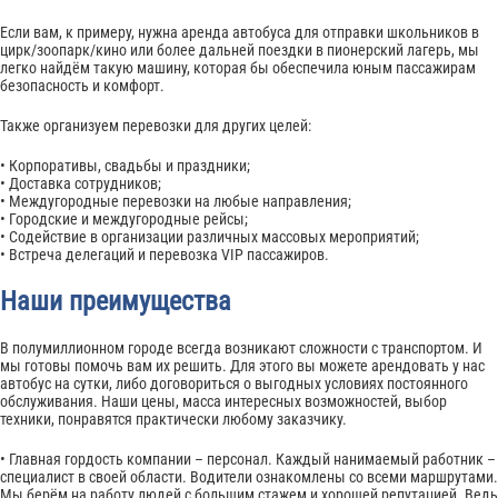
Если вам, к примеру, нужна аренда автобуса для отправки школьников в
цирк/зоопарк/кино или более дальней поездки в пионерский лагерь, мы
легко найдём такую машину, которая бы обеспечила юным пассажирам
безопасность и комфорт.
Также организуем перевозки для других целей:
• Корпоративы, свадьбы и праздники;
• Доставка сотрудников;
• Междугородные перевозки на любые направления;
• Городские и междугородные рейсы;
• Содействие в организации различных массовых мероприятий;
• Встреча делегаций и перевозка VIP пассажиров.
Наши преимущества
В полумиллионном городе всегда возникают сложности с транспортом. И
мы готовы помочь вам их решить. Для этого вы можете арендовать у нас
автобус на сутки, либо договориться о выгодных условиях постоянного
обслуживания. Наши цены, масса интересных возможностей, выбор
техники, понравятся практически любому заказчику.
• Главная гордость компании – персонал. Каждый нанимаемый работник –
специалист в своей области. Водители ознакомлены со всеми маршрутами.
Мы берём на работу людей с большим стажем и хорошей репутацией. Ведь