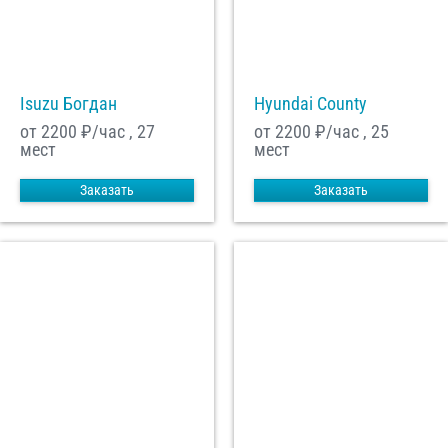
С
Политикой конфиденциальности
ознакомлен(а), даю согласие на
обработку моих Персональных данных
Isuzu Богдан
Hyundai County
Отправить заказ
от 2200
₽/час , 27
от 2200
₽/час , 25
мест
мест
Заказать
Заказать