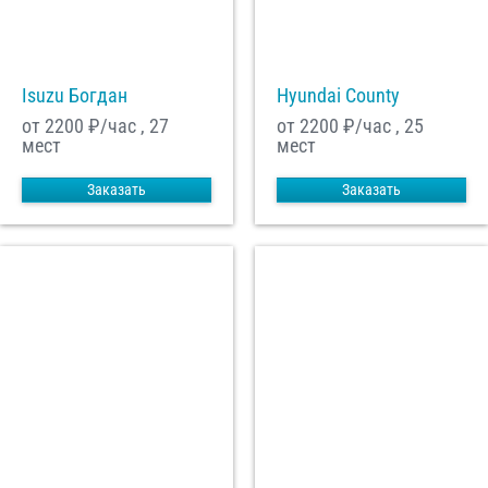
С
Политикой конфиденциальности
ознакомлен(а), даю согласие на
обработку моих Персональных данных
Isuzu Богдан
Hyundai County
Отправить заказ
от 2200
₽/час , 27
от 2200
₽/час , 25
мест
мест
Заказать
Заказать