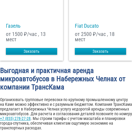
С
Политикой конфиденциальности
ознакомлен(а), даю согласие на
обработку моих Персональных данных
Газель
Fiat Ducato
Отправить заказ
от 1500
₽/час , 13
от 2500
₽/час , 18
мест
мест
Заказать
Заказать
Выгодная и практичная аренда
микроавтобусов в Набережных Челнах от
компании ТрансКама
Организовать групповые перевозки по крупному промышленному центру
на Каме можно эффективно и с разумным бюджетом. Компания ТрансКама
предлагает в Набережных Челнах услугу недорогой аренды современных
микроавтобусов. Для расчета и согласования деталей позвоните по номеру
+7 (855) 278-27-28
. Мы строим тарифы с учетом масштаба и планировки
города-спутника, обеспечивая клиентам ощутимую экономию на
транспортных расходах.